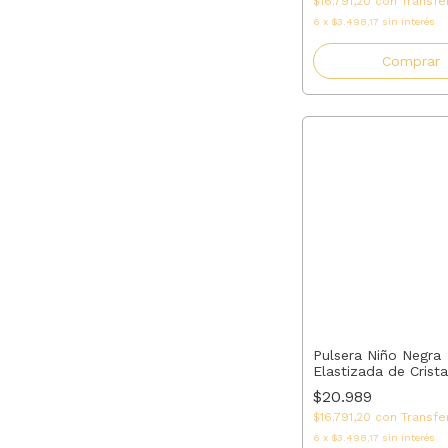
$16.791,20
con
Transfe
6
x
$3.498,17
sin interés
Comprar
Pulsera Niño Negra
Elastizada de Crista
| Regalo para Mamá
$20.989
Madrina o Tía | AM
$16.791,20
con
Transfe
6
x
$3.498,17
sin interés