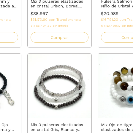
6mm y
Mix 3 pulseras elastizadas
Pulsera Salmón 
izada a
en cristal Grison, Boreal
Niño de Cristal 
rfecto
Transparente y Salmón +
Regalo para Ma
$38.967
$20.989
acero | AMALO
Madrina o Tía 
rencia
$31.173,60
con
Transferencia
$16.791,20
con
Tra
6
x
$6.494,50
sin interés
6
x
$3.498,17
sin inte
Comprar
Comp
Mix Ojo de tigre
 Ojo
Mix 3 pulseras elastizadas
elastizados de a
ima y
en cristal Gris, Blanco y