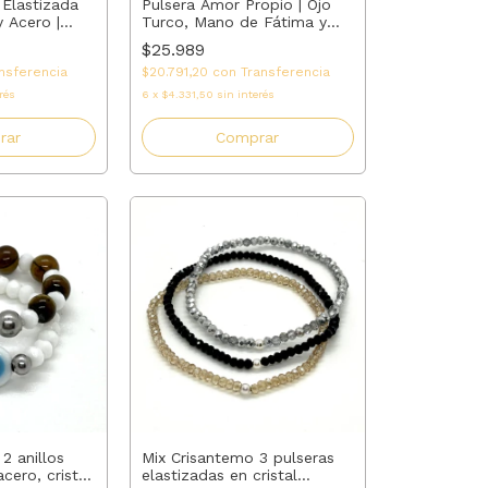
Elastizada
Pulsera Amor Propio | Ojo
y Acero |
Turco, Mano de Fátima y
má, Abuela,
Cuarzo Rosa | AMALO
$25.989
| AMALO
nsferencia
$20.791,20
con
Transferencia
rés
6
x
$4.331,50
sin interés
rar
Comprar
 2 anillos
Mix Crisantemo 3 pulseras
cero, cristal
elastizadas en cristal