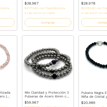
y ojo turco | A
Grisón #4 + acero | AMALO
$28.978
$38.967
$23.182,40
con
Tr
erencia
$31.173,60
con
Transferencia
6
x
$4.829,67
sin int
6
x
$6.494,50
sin interés
Comp
Comprar
stizada
Mix Claridad y Protección 3
Pulsera Negra E
ero |
Pulseras de Acero 6mm con
Niña de Cristal 
Abuela,
Amatista, Ojo de Tigre y
Regalo para Ma
$59.967
$20.989
ALO
Ónix > Elastizada a Medida
Madrina o Tía 