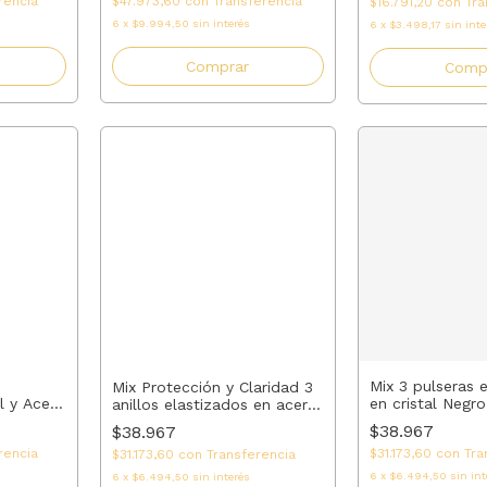
rencia
$47.973,60
con
Transferencia
$16.791,20
con
Tra
6
x
$9.994,50
sin interés
6
x
$3.498,17
sin inte
Comprar
Comp
Mix 3 pulseras 
Mix Protección y Claridad 3
en cristal Negro
l y Acero
anillos elastizados en acero
Dorado #4 + ac
, Abuela,
Onix, Amatista y Ojo de tigre
$38.967
$38.967
ALO
| AMALO
$31.173,60
con
Tra
rencia
$31.173,60
con
Transferencia
6
x
$6.494,50
sin int
6
x
$6.494,50
sin interés