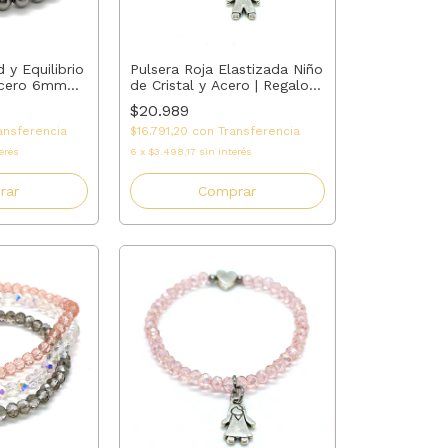
d y Equilibrio
Pulsera Roja Elastizada Niño
Acero 6mm
de Cristal y Acero | Regalo
lla, Coral
para Mamá, Abuela, Madrina
$20.989
osa >
o Tía | AMALO
ansferencia
$16.791,20
con
Transferencia
edida
erés
6
x
$3.498,17
sin interés
rar
Comprar