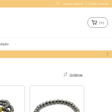
Iniciar sesión
|
Crear cuenta
(
0
)
idado
Ordenar