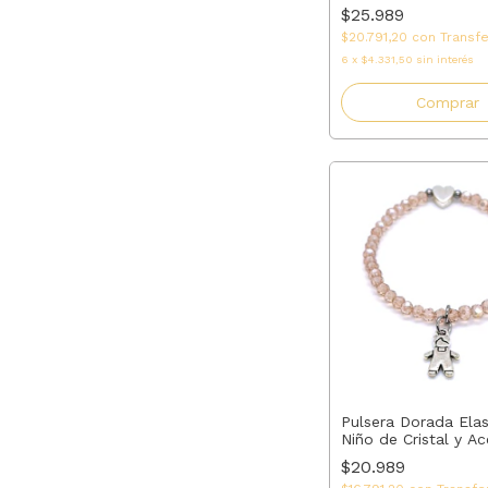
Ónix | AMALO
$25.989
$20.791,20
con
Transf
6
x
$4.331,50
sin interés
Comprar
Pulsera Dorada Ela
Niño de Cristal y Ac
Regalo para Mamá, 
$20.989
Madrina o Tía | AM