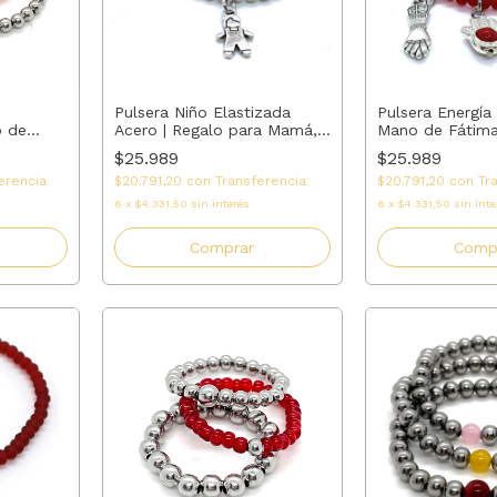
Pulsera Energía 
Pulsera Niño Elastizada
Mano de Fátima 
o de
Acero | Regalo para Mamá,
AMALO
Unisex |
Abuela, Madrina o Tía |
$25.989
$25.989
AMALO
$20.791,20
con
Tr
erencia
$20.791,20
con
Transferencia
6
x
$4.331,50
sin inte
6
x
$4.331,50
sin interés
Comp
Comprar