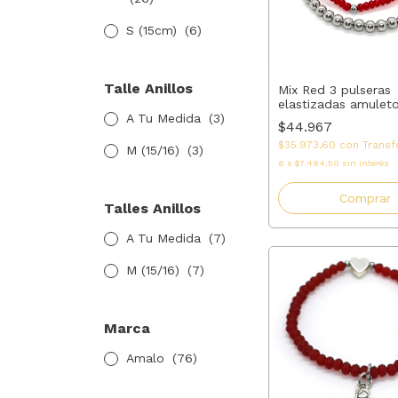
S (15cm)
(6)
Talle Anillos
Mix Red 3 pulseras
elastizadas amulet
A Tu Medida
(3)
acero y cristal rojo 
$44.967
AMALO
$35.973,60
con
Transf
M (15/16)
(3)
6
x
$7.494,50
sin interés
Comprar
Talles Anillos
A Tu Medida
(7)
M (15/16)
(7)
Marca
Amalo
(76)