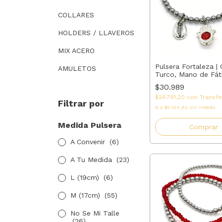
COLLARES
HOLDERS / LLAVEROS
MIX ACERO
Pulsera Fortaleza | 
AMULETOS
Turco, Mano de Fát
coral | AMALO
$30.989
$24.791,20
con
Transfe
Filtrar por
6
x
$5.164,83
sin interés
Medida Pulsera
Comprar
A Convenir
(6)
A Tu Medida
(23)
L (19cm)
(6)
M (17cm)
(55)
No Se Mi Talle
(26)