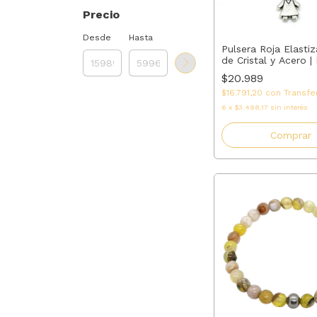
Precio
Desde
Hasta
Pulsera Roja Elasti
de Cristal y Acero |
para Mamá, Abuela,
$20.989
o Tía | AMALO
$16.791,20
con
Transfe
6
x
$3.498,17
sin interés
Comprar