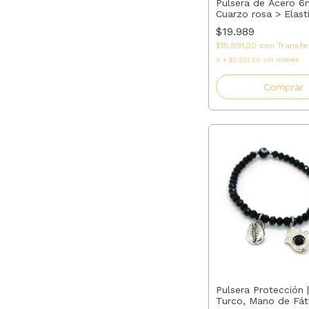
Pulsera de Acero 
Cuarzo rosa > Elast
Medida - Ajuste Pe
$19.989
$15.991,20
con
Transfe
6
x
$3.331,50
sin interés
Comprar
Pulsera Protección |
Turco, Mano de Fát