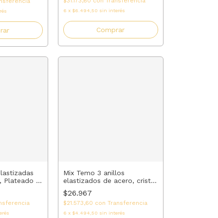
$31.173,60
con
Transferencia
nsferencia
6
x
$6.494,50
sin interés
rés
Comprar
rar
elastizadas
Mix Temo 3 anillos
, Plateado y
elastizados de acero, cristal
ero | AMALO
| AMALO
$26.967
nsferencia
$21.573,60
con
Transferencia
erés
6
x
$4.494,50
sin interés