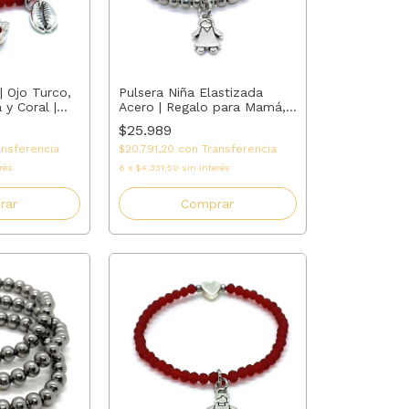
| Ojo Turco,
Pulsera Niña Elastizada
y Coral |
Acero | Regalo para Mamá,
Abuela, Madrina o Tía |
$25.989
AMALO
ansferencia
$20.791,20
con
Transferencia
rés
6
x
$4.331,50
sin interés
rar
Comprar