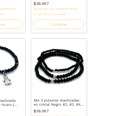
MALO
Dorado, Negro y Plateado +
$38.967
acero | AMALO
ansferencia
$31.173,60
con
Transferencia
erés
6
x
$6.494,50
sin interés
rar
Comprar
Mix 3 pulseras elastizadas
lastizada
en cristal Negro #2, #3, #4 +
y Acero |
acero | AMALO
má, Abuela,
$38.967
| AMALO