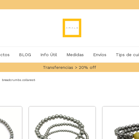
ctos
BLOG
Info Útil
Medidas
Envíos
Tips de cu
3 Y 6 CUOTAS SIN INTERES
breadcrumbs.collares5