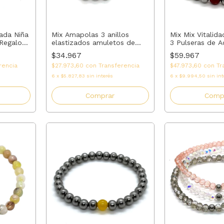
Mix Amapolas 3 anillos
Mix Mix Vitalida
zada Niña
elastizados amuletos de
3 Pulseras de 
 Regalo
acero y mostacillas rojas |
con Ágata Amari
 Madrina
$34.967
$59.967
AMALO
Rojo y Cuarzo r
$27.973,60
con
Transferencia
$47.973,60
con
Tr
rencia
Elastizada a M
6
x
$5.827,83
sin interés
6
x
$9.994,50
sin int
Comprar
Comp