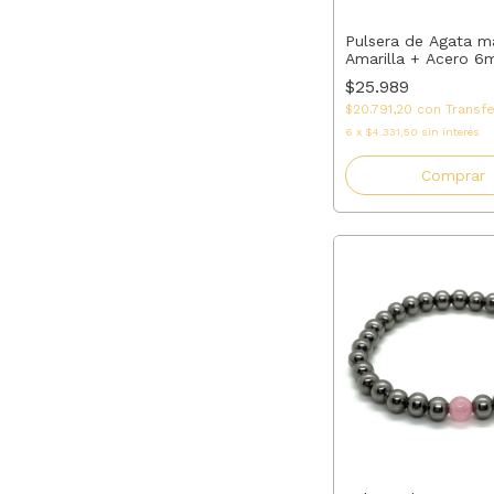
Pulsera de Agata m
Amarilla + Acero 6
Elastizada a Medida
$25.989
Perfecto
$20.791,20
con
Transf
6
x
$4.331,50
sin interés
Comprar