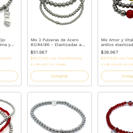
Mix 3 Pulseras de Acero
Mix Amor y Vita
Ojo
#3/#4/#6 - Elastizadas a
anillos elastiza
ima y
Medida
agata roja, Agat
$51.967
$38.967
cuarzo rosa | 
$41.573,60
con
Transferencia
$31.173,60
con
Tra
rencia
6
x
$8.661,17
sin interés
6
x
$6.494,50
sin int
Comprar
Comp