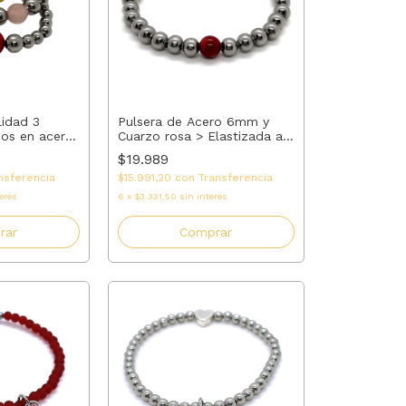
lidad 3
Pulsera de Acero 6mm y
dos en acero
Cuarzo rosa > Elastizada a
a amarilla y
Medida - Ajuste Perfecto
$19.989
AMALO
nsferencia
$15.991,20
con
Transferencia
erés
6
x
$3.331,50
sin interés
rar
Comprar