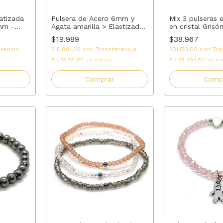
Pulsera de Acero 6mm y
Mix 3 pulseras 
atizada
Agata amarilla > Elastizada
en cristal Grisó
mm -
a Medida - Ajuste Perfecto
transparente y
 - Ajuste
$19.989
$38.967
acero | AMALO
$15.991,20
con
Transferencia
$31.173,60
con
Tra
erencia
6
x
$3.331,50
sin interés
6
x
$6.494,50
sin int
Comprar
Comp