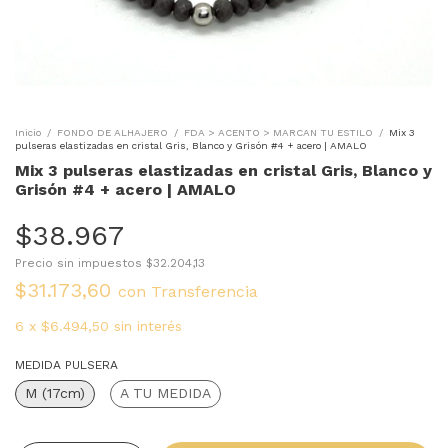
Inicio
/
FONDO DE ALHAJERO
/
FDA > ACENTO > MARCAN TU ESTILO
/
Mix 3
pulseras elastizadas en cristal Gris, Blanco y Grisón #4 + acero | AMALO
Mix 3 pulseras elastizadas en cristal Gris, Blanco y
Grisón #4 + acero | AMALO
$38.967
Precio sin impuestos
$32.204,13
$31.173,60
con
Transferencia
6
x
$6.494,50
sin interés
MEDIDA PULSERA
M (17cm)
A TU MEDIDA