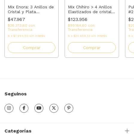
Mix Enora: 3 Anillos de
Pu
Mix Chihiro > 4 Anillos
Cristal y Plata
#2
Elastizados de cristal y
Elastizados | AMALO
En
plata 925 | AMALO
$47.967
$2
$123.956
$38.373,60
con
$2
$99.164,80
con
Transferencia
Tra
Transferencia
6
x
$7.994,50
sin interés
6
x
6
x
$20.659,33
sin interés
Comprar
Comprar
Seguinos
Categorías