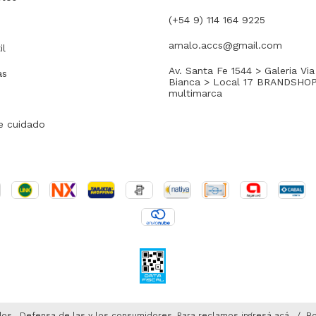
(+54 9) 114 164 9225
amalo.accs@gmail.com
il
Av. Santa Fe 1544 > Galeria Via
as
Bianca > Local 17 BRANDSHO
multimarca
e cuidado
dos.
Defensa de las y los consumidores. Para reclamos
ingresá acá.
/
Bo