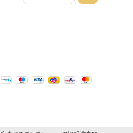
P
tón de arrepentimiento