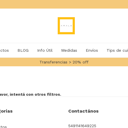
ctos
BLOG
Info Útil
Medidas
Envíos
Tips de cu
Transferencias > 20% off
or, intentá con otros filtros.
orías
Contactános
5491141649225
ctos