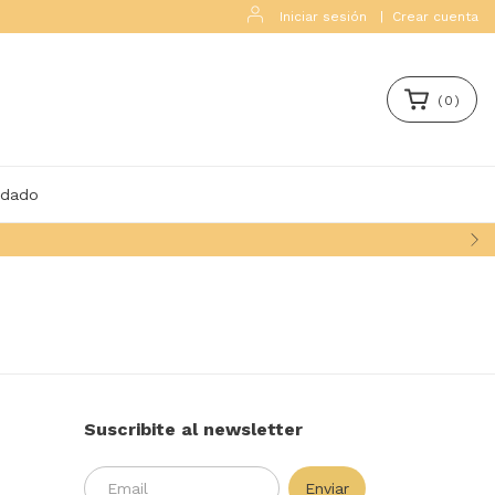
Iniciar sesión
|
Crear cuenta
(
0
)
idado
Suscribite al newsletter