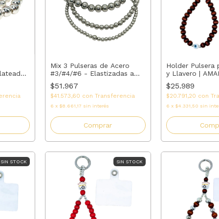
Mix 3 Pulseras de Acero
Holder Pulsera 
Plateado
#3/#4/#6 - Elastizadas a
y Llavero | AM
Medida
$51.967
$25.989
erencia
$41.573,60
con
Transferencia
$20.791,20
con
Tr
6
x
$8.661,17
sin interés
6
x
$4.331,50
sin inte
Comprar
SIN STOCK
SIN STOCK