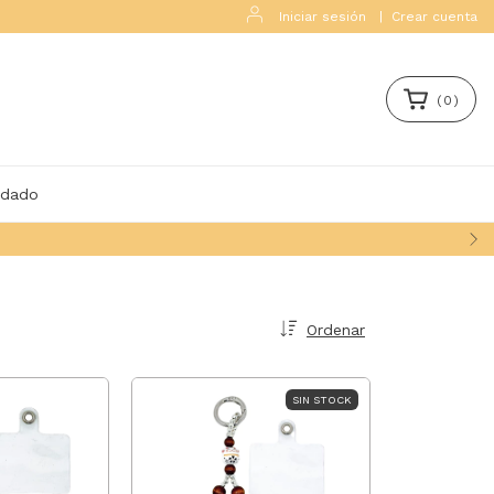
Iniciar sesión
|
Crear cuenta
(
0
)
idado
Ordenar
SIN STOCK