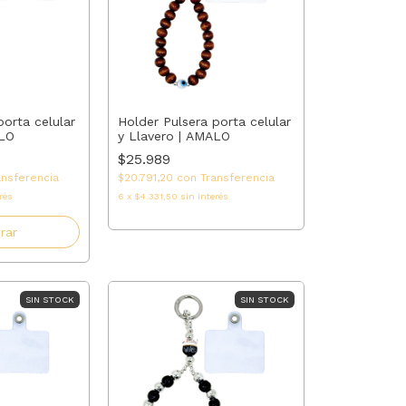
porta celular
Holder Pulsera porta celular
ALO
y Llavero | AMALO
$25.989
ansferencia
$20.791,20
con
Transferencia
rés
6
x
$4.331,50
sin interés
SIN STOCK
SIN STOCK