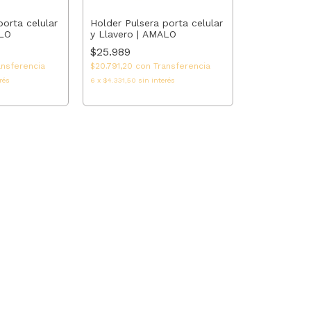
porta celular
Holder Pulsera porta celular
ALO
y Llavero | AMALO
$25.989
ansferencia
$20.791,20
con
Transferencia
rés
6
x
$4.331,50
sin interés