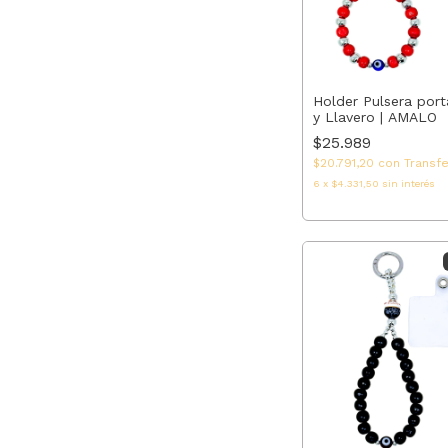
Holder Pulsera port
y Llavero | AMALO
$25.989
$20.791,20
con
Transf
6
x
$4.331,50
sin interés