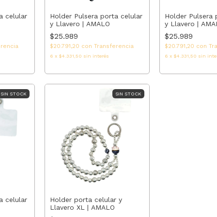
a celular
Holder Pulsera porta celular
Holder Pulsera 
y Llavero | AMALO
y Llavero | AM
$25.989
$25.989
erencia
$20.791,20
con
Transferencia
$20.791,20
con
Tr
6
x
$4.331,50
sin interés
6
x
$4.331,50
sin inte
SIN STOCK
SIN STOCK
a celular
Holder porta celular y
Llavero XL | AMALO