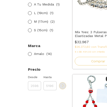
A Tu Medida
(1)
L (19cm)
(1)
M (17cm)
(2)
S (15cm)
(1)
Mix Yves: 3 Pulseras
Elastizadas Metal 
Brillante | AMALO
$32.967
Marca
$26.373,60
con
Transf
6
x
$5.494,50
sin interés
Amalo
(14)
Comprar
Precio
Desde
Hasta