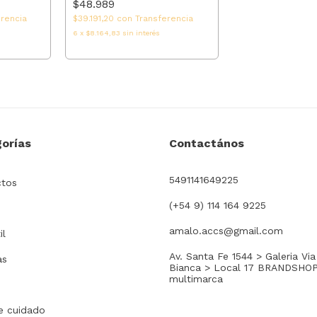
$48.989
erencia
$39.191,20
con
Transferencia
6
x
$8.164,83
sin interés
orías
Contactános
5491141649225
ctos
(+54 9) 114 164 9225
amalo.accs@gmail.com
il
Av. Santa Fe 1544 > Galeria Via
as
Bianca > Local 17 BRANDSHO
multimarca
e cuidado