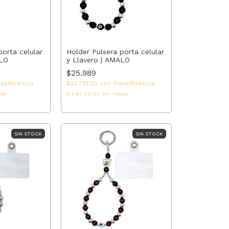
porta celular
Holder Pulsera porta celular
ALO
y Llavero | AMALO
$25.989
ansferencia
$20.791,20
con
Transferencia
rés
6
x
$4.331,50
sin interés
SIN STOCK
SIN STOCK