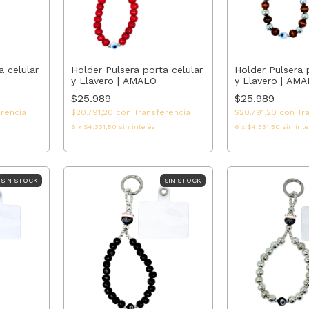
a celular
Holder Pulsera porta celular
Holder Pulsera 
y Llavero | AMALO
y Llavero | AM
$25.989
$25.989
erencia
$20.791,20
con
Transferencia
$20.791,20
con
Tr
6
x
$4.331,50
sin interés
6
x
$4.331,50
sin inte
SIN STOCK
SIN STOCK