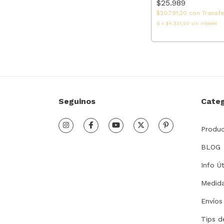
$25.989
$20.791,20
con
Transf
6
x
$4.331,50
sin interés
Seguinos
Categ
Produ
BLOG
Info Út
Medid
Envíos
Tips d