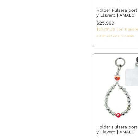
Holder Pulsera port
y Llavero | AMALO
$25.989
$20.791,20
con
Transf
6
x
$4.331,50
sin interés
Holder Pulsera port
y Llavero | AMALO