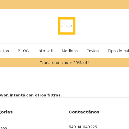
ctos
BLOG
Info Útil
Medidas
Envíos
Tips de cu
Transferencias > 20% off
or, intentá con otros filtros.
orías
Contactános
5491141649225
ctos