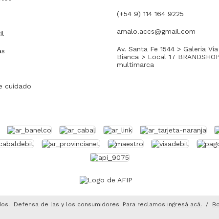
(+54 9) 114 164 9225
amalo.accs@gmail.com
il
Av. Santa Fe 1544 > Galeria Via
as
Bianca > Local 17 BRANDSHO
multimarca
e cuidado
dos.
Defensa de las y los consumidores. Para reclamos
ingresá acá.
/
Bo