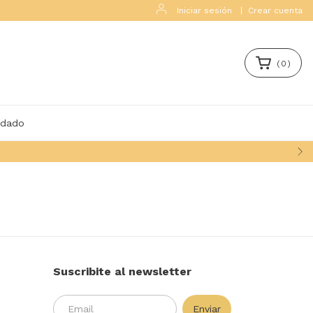
Iniciar sesión
|
Crear cuenta
(
0
)
idado
Suscribite al newsletter