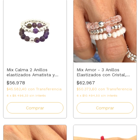
Mix Calma 2 Anillos
Mix Amor - 3 Anillos
elastizados Amatista y
Elastizados con Cristal,
Plata 925 | AMALO
cuarzo rosa y Plata |
$56.978
$62.967
AMALO
$45.582,40
con
Transferencia
$50.373,60
con
Transferencia
6
x
$9.496,33
sin interés
6
x
$10.494,50
sin interés
Comprar
Comprar