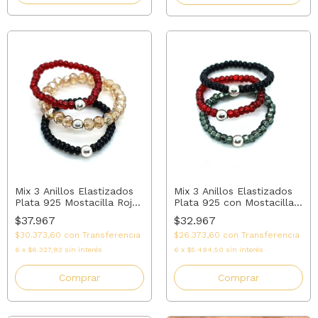
Mix 3 Anillos Elastizados
Mix 3 Anillos Elastizados
Plata 925 con Mostacilla
Plata 925 Mostacilla Rojo,
Rojo, Negro, Gris | AMALO
Negro y cristal Dorado |
$32.967
$37.967
AMALO
$26.373,60
con
Transferencia
$30.373,60
con
Transferencia
6
x
$5.494,50
sin interés
6
x
$6.327,83
sin interés
Comprar
Comprar