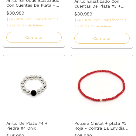
Anillo Enfoque Elastizado
Anillo Eñastizado Con
Con Cuentas De Plata +
Cuentas De Plata #3 +
Ojo De Tigre | AMALO
Amatista #4 | AMALO
$30.989
$30.989
$24.791,20
con
Transferencia
$24.791,20
con
Transferencia
6
x
$5.164,83
sin interés
6
x
$5.164,83
sin interés
Comprar
Comprar
Anillo De Plata #4 +
Pulsera Cristal + plata #2
Piedra #4 Onix
Roja - Contra La Envidia |
AMALO
$45.989
$25.989