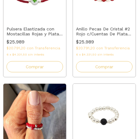
Pulsera Elastizada con
Anillo Pecas De Cristal #2
Mostacillas Rojas y Plata:
Rojo c/Cuentas De Plata
Buena Suerte
#3 | AMALO
$25.989
$25.989
$20.791,20
con
Transferencia
$20.791,20
con
Transferencia
6
x
$4.331,50
sin interés
6
x
$4.331,50
sin interés
Comprar
Comprar