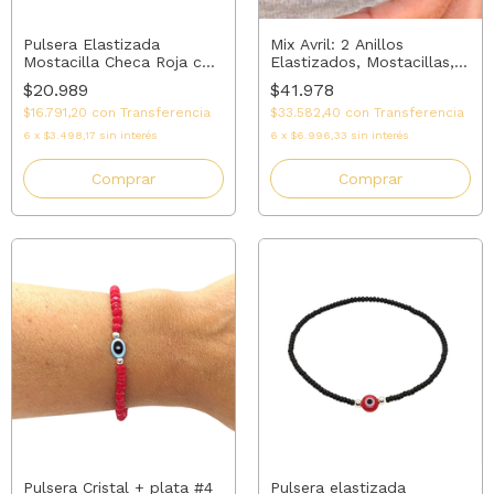
Pulsera Elastizada
Mix Avril: 2 Anillos
Mostacilla Checa Roja con
Elastizados, Mostacillas,
Cuenta de Plata
Plata y Onix
$20.989
$41.978
$16.791,20
con
Transferencia
$33.582,40
con
Transferencia
6
x
$3.498,17
sin interés
6
x
$6.996,33
sin interés
Comprar
Comprar
Pulsera Cristal + plata #4
Pulsera elastizada