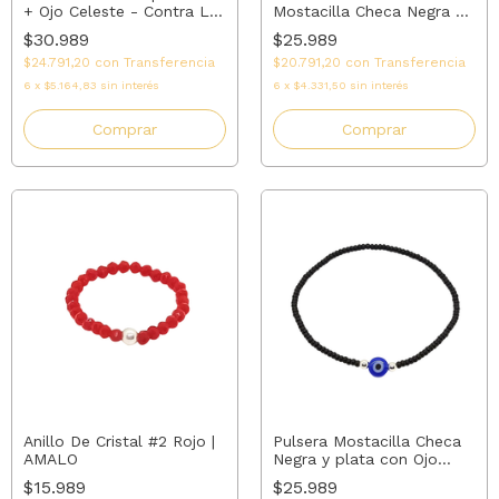
+ Ojo Celeste - Contra La
Mostacilla Checa Negra y
Envidia | AMALO
plata con Ojo Turco Rojo
$30.989
$25.989
$24.791,20
con
Transferencia
$20.791,20
con
Transferencia
6
x
$5.164,83
sin interés
6
x
$4.331,50
sin interés
Comprar
Comprar
Anillo De Cristal #2 Rojo |
Pulsera Mostacilla Checa
AMALO
Negra y plata con Ojo
Turco Azul - Amuleto
$15.989
$25.989