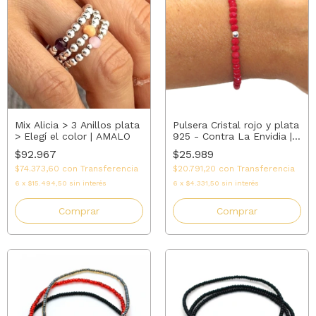
Mix Alicia > 3 Anillos plata
Pulsera Cristal rojo y plata
> Elegí el color | AMALO
925 - Contra La Envidia |
AMALO
$92.967
$25.989
$74.373,60
con
Transferencia
$20.791,20
con
Transferencia
6
x
$15.494,50
sin interés
6
x
$4.331,50
sin interés
Comprar
Comprar