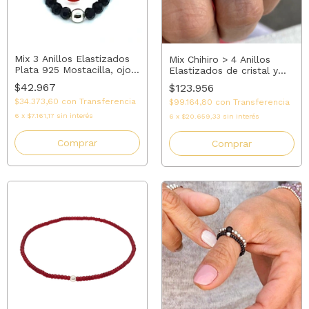
Mix 3 Anillos Elastizados
Mix Chihiro > 4 Anillos
Plata 925 Mostacilla, ojo
Elastizados de cristal y
turco rojo y cristal negro |
plata 925 | AMALO
$42.967
$123.956
AMALO
$34.373,60
con
Transferencia
$99.164,80
con
Transferencia
6
x
$7.161,17
sin interés
6
x
$20.659,33
sin interés
Comprar
Comprar