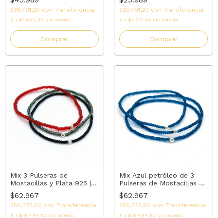
$36.791,20
con
Transferencia
$20.791,20
con
Transferencia
6
x
$7.664,83
sin interés
6
x
$4.331,50
sin interés
Comprar
Comprar
Mix 3 Pulseras de
Mix Azul petróleo de 3
Mostacillas y Plata 925 |
Pulseras de Mostacillas y
AMALO
Plata 925 | AMALO -
$62.967
$62.967
(copia)
$50.373,60
con
Transferencia
$50.373,60
con
Transferencia
6
x
$10.494,50
sin interés
6
x
$10.494,50
sin interés