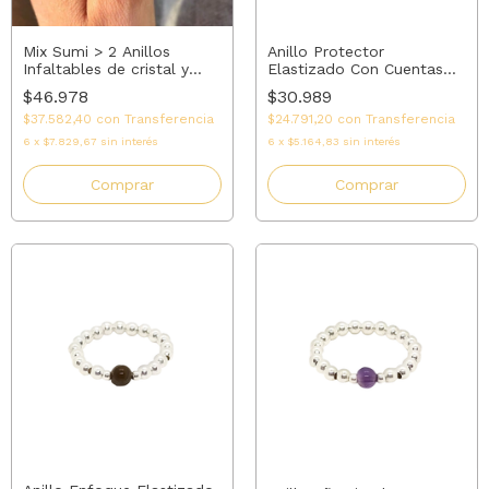
Mix Sumi > 2 Anillos
Anillo Protector
Infaltables de cristal y
Elastizado Con Cuentas
plata 925 | AMALO
De Plata + Ónix | AMALO
$46.978
$30.989
$37.582,40
con
Transferencia
$24.791,20
con
Transferencia
6
x
$7.829,67
sin interés
6
x
$5.164,83
sin interés
Comprar
Comprar