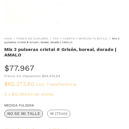
Inicio
/
FONDO DE ALHAJERO
/
FDA > ACENTO > MARCAN TU ESTILO
/
Mix 3
pulseras cristal # Grisón, boreal, dorado | AMALO
Mix 3 pulseras cristal # Grisón, boreal, dorado |
AMALO
$77.967
Precio sin impuestos
$64.435,54
$62.373,60
con
Transferencia
6
x
$12.994,50
sin interés
MEDIDA PULSERA
NO SE MI TALLE
M (17cm)