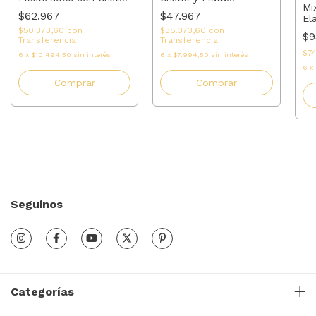
Mi
cuarzo rosa y Plata |
Elastizados | AMALO
$62.967
$47.967
El
AMALO
Pl
$50.373,60
con
$38.373,60
con
$9
Transferencia
Transferencia
$7
6
x
$10.494,50
sin interés
6
x
$7.994,50
sin interés
6
x
Comprar
Comprar
Seguinos
Categorías