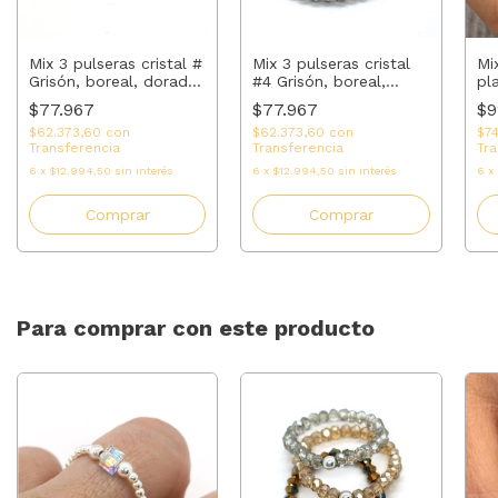
Mix 3 pulseras cristal
Mix
Mix 3 pulseras cristal #
#4 Grisón, boreal,
pla
Grisón, boreal, dorado
salmón | AMALO
A
| AMALO
$77.967
$9
$77.967
$62.373,60
con
$7
$62.373,60
con
Transferencia
Tra
Transferencia
6
x
$12.994,50
sin interés
6
x
6
x
$12.994,50
sin interés
Comprar
Comprar
Para comprar con este producto