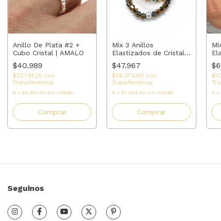
Anillo De Plata #2 +
Mi
Mix 3 Anillos
Cubo Cristal | AMALO
El
Elastizados de Cristal
cu
Cobre tornasol,
$40.989
$6
$47.967
A
Dorado, Plateado y
$32.791,20
con
$5
$38.373,60
con
Plata | AMALO
Transferencia
Tra
Transferencia
6
x
$6.831,50
sin interés
6
x
6
x
$7.994,50
sin interés
Comprar
Comprar
Seguinos