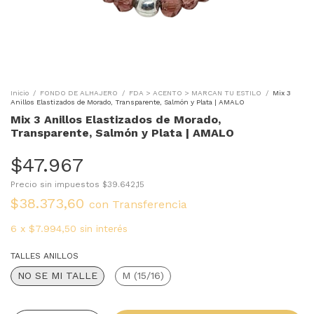
Inicio
/
FONDO DE ALHAJERO
/
FDA > ACENTO > MARCAN TU ESTILO
/
Mix 3
Anillos Elastizados de Morado, Transparente, Salmón y Plata | AMALO
Mix 3 Anillos Elastizados de Morado,
Transparente, Salmón y Plata | AMALO
$47.967
Precio sin impuestos
$39.642,15
$38.373,60
con
Transferencia
6
x
$7.994,50
sin interés
TALLES ANILLOS
NO SE MI TALLE
M (15/16)